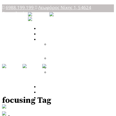
6988.199.199
Λεωφόρος Νίκης 1, 54624
Θεσσαλονίκη
Αρχική
Ποια Είμαι
Υπηρεσίες
Προσωποκεντρική
Συμβουλευτική
Ψυχοθεραπεία
Focusing – Διαδικασία
Εστίασης
Theta Healing
Ενεργειακή Ψυχολογία
& Θεραπευτική
Μεταμόρφωση
Blog
Κατάστημα
Επικοινωνία
focusing Tag
Αρχική