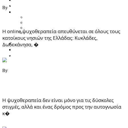
05/10/2025
Ποια Είμαι
By
Katerina Tseklidou
Υπηρεσίες
Προσωποκεντρική Συμβουλευτική Ψυχοθεραπεία
Online Ψυχοθεραπεία για Κατοίκους Νησιών
Focusing – Διαδικασία Εστίασης
Theta Healing
Η online ψυχοθεραπεία απευθύνεται σε όλους τους
Ενεργειακή Ψυχολογία & Θεραπευτική
κατοίκους νησιών της Ελλάδας: Κυκλάδες,
Μεταμόρφωση
Blog
Δωδεκάνησα, �
Κατάστημα
Επικοινωνία
Read More
27/08/2025
By
Katerina Tseklidou
Ψυχοθεραπεία και Προσωπική Ανάπτυξη – Το Ταξίδι της
Αυτογνωσίας και της Εσωτερικής Εξέλιξης
Η ψυχοθεραπεία δεν είναι μόνο για τις δύσκολες
στιγμές, αλλά και ένας δρόμος προς την αυτογνωσία
κ�
Read More