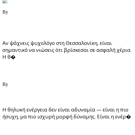
19/06/2025
By
Katerina Tseklidou
Ψυχοθεραπεία στη Θεσσαλονίκη: Πώς να επιλέξεις τον
σωστό ψυχολόγο για σένα
Αν ψάχνεις ψυχολόγο στη Θεσσαλονίκη, είναι
σημαντικό να νιώσεις ότι βρίσκεσαι σε ασφαλή χέρια.
Η θ�
Read More
07/06/2025
By
Katerina Tseklidou
Θηλυκή Ενέργεια
Η θηλυκή ενέργεια δεν είναι αδυναμία — είναι η πιο
ήσυχη, μα πιο ισχυρή μορφή δύναμης. Είναι η ενέρ�
Read More