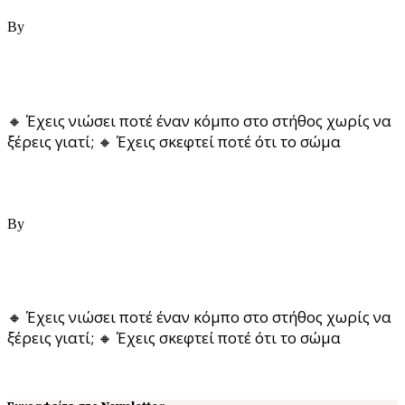
15/05/2025
By
Katerina Tseklidou
Τι είναι η Ενεργειακή Ψυχολογία & γιατί την επιλέγουν
όλο και περισσότεροι
🔸 Έχεις νιώσει ποτέ έναν κόμπο στο στήθος χωρίς να
ξέρεις γιατί; 🔸 Έχεις σκεφτεί ποτέ ότι το σώμα
Read More
14/05/2025
By
Katerina Tseklidou
Τι είναι το focusing και πώς μπορεί να σε βοηθήσει – Μια
βαθιά θεραπευτική εμπειρία
🔸 Έχεις νιώσει ποτέ έναν κόμπο στο στήθος χωρίς να
ξέρεις γιατί; 🔸 Έχεις σκεφτεί ποτέ ότι το σώμα
Read More