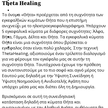
Theta Healing
Ποια Είμαι
Υπηρεσίες
Το όνομα «Θήτα» προέρχεται από τη συχνότητα των
Προσωποκεντρική Συμβουλευτική Ψυχοθεραπεία
Focusing – Διαδικασία Εστίασης
εγκεφαλικών κυμάτων Θήτα που η επιστήμη
Theta Healing
ανιχνεύει με το ηλεκτροεγκεφαλογράφημα. Υπάρχουν
Ενεργειακή Ψυχολογία & Θεραπευτική
5 εγκεφαλικά κύματα με διάφορες συχνότητες: Άλφα,
Μεταμόρφωση
Βήτα, Γάμμα, Δέλτα και Θήτα. Τα εγκεφαλικά κύματα
Blog
Κατάστημα
Θήτα είναι μια συχνότητα όπου βρίσκεται ο
Επικοινωνία
εγκέφαλος όταν είναι πολύ χαλαρός. Στην τεχνική
ThetaHealing, αξιοποιούμε έναν τρίλεπτο διαλογισμό
για να φέρουμε τον εγκέφαλο μας σε αυτήν τη
συχνότητα Θήτα. Ταυτόχρονα έχουμε την πρόθεση
να συντονιστούμε με το πιο σοφό και αγνό μέρος του
Εαυτού μας δηλαδή με την Ύψιστη Συνείδηση ή
Ύψιστη Νοημοσύνη ή Ανιδιοτελής Αγάπη που
υπάρχει μέσα μας και διέπει όλη τη Δημιουργία.
Βρισκόμενοι σε αυτή τη συνειδησιακή
κατάσταση δηλαδή στα κύματα Θήτα και
συντονισμένοι με την Αληθινή Αγάπη, αυθόρμητα θα