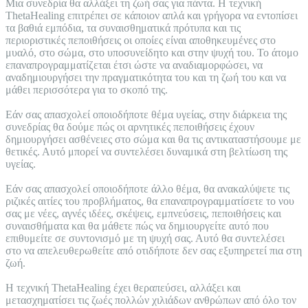
Μια συνεδρία θα αλλάξει τη ζωή σας για πάντα. Η τεχνική
ThetaHealing επιτρέπει σε κάποιον απλά και γρήγορα να εντοπίσει
τα βαθιά εμπόδια, τα συναισθηματικά πρότυπα και τις
περιοριστικές πεποιθήσεις οι οποίες είναι αποθηκευμένες στο
μυαλό, στο σώμα, στο υποσυνείδητο και στην ψυχή του. To άτομο
επαναπρογραμματίζεται έτσι ώστε να αναδιαμορφώσει, να
αναδημιουργήσει την πραγματικότητα του και τη ζωή του και να
μάθει περισσότερα για το σκοπό της.
Εάν σας απασχολεί οποιοδήποτε θέμα υγείας, στην διάρκεια της
συνεδρίας θα δούμε πώς οι αρνητικές πεποιθήσεις έχουν
δημιουργήσει ασθένειες στο σώμα και θα τις αντικαταστήσουμε με
θετικές. Αυτό μπορεί να συντελέσει δυναμικά στη βελτίωση της
υγείας.
Εάν σας απασχολεί οποιοδήποτε άλλο θέμα, θα ανακαλύψετε τις
ριζικές αιτίες του προβλήματος, θα επαναπρογραμματίσετε το νου
σας με νέες, αγνές ιδέες, σκέψεις, εμπνεύσεις, πεποιθήσεις και
συναισθήματα και θα μάθετε πώς να δημιουργείτε αυτό που
επιθυμείτε σε συντονισμό με τη ψυχή σας. Αυτό θα συντελέσει
στο να απελευθερωθείτε από οτιδήποτε δεν σας εξυπηρετεί πια στη
ζωή.
Η τεχνική ThetaHealing έχει θεραπεύσει, αλλάξει και
μετασχηματίσει τις ζωές πολλών χιλιάδων ανθρώπων από όλο τον