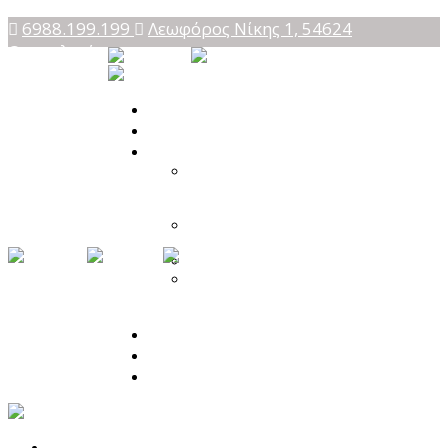
6988.199.199
Λεωφόρος Νίκης 1, 54624
Θεσσαλονίκη
Αρχική
Ποια Είμαι
Υπηρεσίες
Προσωποκεντρική
Συμβουλευτική
Ψυχοθεραπεία
Focusing – Διαδικασία
Εστίασης
Theta Healing
Ενεργειακή Ψυχολογία
& Θεραπευτική
Μεταμόρφωση
Blog
Κατάστημα
Επικοινωνία
Αρχική