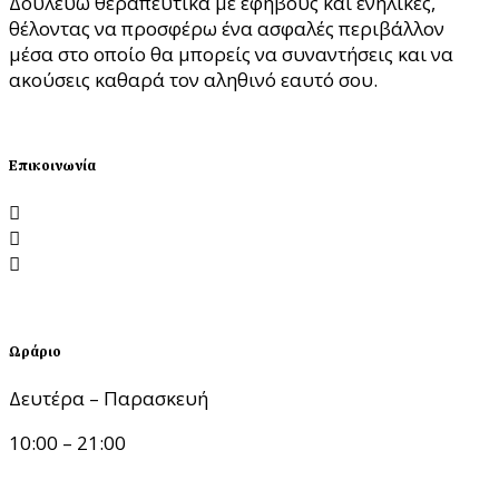
Δουλεύω θεραπευτικά με εφήβους και ενήλικες,
θέλοντας να προσφέρω ένα ασφαλές περιβάλλον
μέσα στο οποίο θα μπορείς να συναντήσεις και να
ακούσεις καθαρά τον αληθινό εαυτό σου.
ΘΕΛΩ ΣΥΝΕΔΡΙΑ
Επικοινωνία
Λεωφόρος Νίκης 1, 54624 Θεσσαλονίκη
katerinatseklidou@gmail.com
6988.199.199
Ωράριο
Δευτέρα – Παρασκευή
10:00 – 21:00