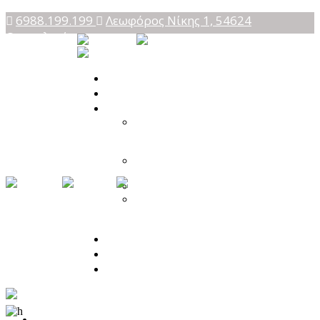
6988.199.199
Λεωφόρος Νίκης 1, 54624
Θεσσαλονίκη
Αρχική
Ποια Είμαι
Υπηρεσίες
Προσωποκεντρική
Συμβουλευτική
Ψυχοθεραπεία
Focusing – Διαδικασία
Εστίασης
Theta Healing
Ενεργειακή Ψυχολογία
& Θεραπευτική
Μεταμόρφωση
Blog
Κατάστημα
Επικοινωνία
Αρχική