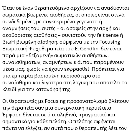
Όταν σε έναν θεραπευόμενο αρχίζουν να αναδύονται
σωματικά βιωμένες αισθήσεις, οι οποίες είναι στενά
συνδεδεμένες με συγκεκριμένα γεγονότα ή
αναμνήσεις του, αυτές – οι ασαφείς στην αρχή και
ακαθόριστες αισθήσεις – συνιστούν την felt sense ή
βιωΗ βιωμένη αίσθηση, σύμφωνα με την Focusing
Βιωματική Ψυχοθεραπεία του E. Gendlin, δεν είναι
παρά μια «δεξαμενή» σωματικών αισθήσεων,
συναισθημάτων, αναμνήσεων κ.ά. που παραμένουν
μέσα μας, χωρίς να έχουν εκφρασθεί. Πρόκειται για
μια εμπειρία βασισμένη περισσότερο στο
συναίσθημα και λιγότερο στη λογική που αποτελεί το
κλειδί για την κατανόησή της.
Οι θεραπευτές με Focusing προσανατολισμό βλέπουν
την θεραπεία σαν μια συνεργατική περιπέτεια.
Έμφαση δίνεται σε ό,τι αληθινό, πραγματικό και
σημαντικό για κάθε πελάτη. Ο πελάτης αφήνεται
πάντα να ελέγξει, αν αυτά που ο θεραπευτής λέει τον