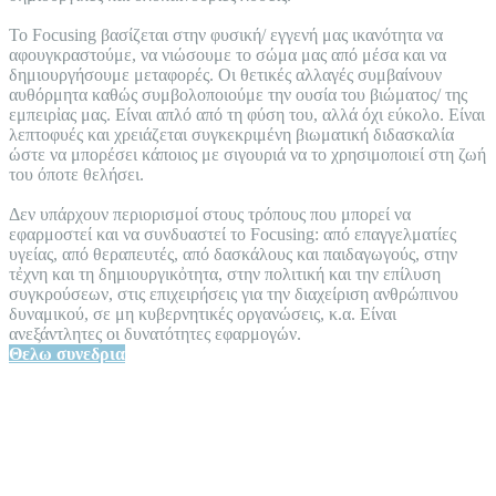
To Focusing βασίζεται στην φυσική/ εγγενή μας ικανότητα να
αφουγκραστούμε, να νιώσουμε το σώμα μας από μέσα και να
δημιουργήσουμε μεταφορές. Οι θετικές αλλαγές συμβαίνουν
αυθόρμητα καθώς συμβολοποιούμε την ουσία του βιώματος/ της
εμπειρἰας μας. Είναι απλό από τη φύση του, αλλά όχι εύκολο. Είναι
λεπτοφυές και χρειάζεται συγκεκριμένη βιωματική διδασκαλία
ώστε να μπορέσει κάποιος με σιγουριά να το χρησιμοποιεί στη ζωή
του όποτε θελήσει.
Δεν υπάρχουν περιορισμοί στους τρόπους που μπορεί να
εφαρμοστεί και να συνδυαστεί το Focusing: από επαγγελματίες
υγείας, από θεραπευτές, από δασκάλους και παιδαγωγούς, στην
τἐχνη και τη δημιουργικὀτητα, στην πολιτική και την επίλυση
συγκρούσεων, στις επιχειρήσεις για την διαχείριση ανθρώπινου
δυναμικού, σε μη κυβερνητικές οργανώσεις, κ.α. Είναι
ανεξάντλητες οι δυνατότητες εφαρμογών.
Θελω συνεδρια