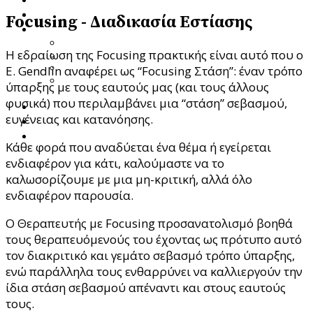
Ποια Είμαι
Focusing - Διαδικασία Εστίασης
Υπηρεσίες
Προσωποκεντρική Συμβουλευτική Ψυχοθεραπεία
Η εδραίωση της Focusing πρακτικής είναι αυτό που ο
Focusing – Διαδικασία Εστίασης
Theta Healing
E. Gendlin αναφέρει ως “Focusing Στάση”: έναν τρόπο
Ενεργειακή Ψυχολογία & Θεραπευτική
ύπαρξης με τους εαυτούς μας (και τους άλλους
Μεταμόρφωση
φυσικά) που περιλαμβάνει μια “στάση” σεβασμού,
Blog
ευγένειας και κατανόησης.
Κατάστημα
Επικοινωνία
Κάθε φορά που αναδύεται ένα θέμα ή εγείρεται
ενδιαφέρον για κάτι, καλούμαστε να το
καλωσορίζουμε με μια μη-κριτική, αλλά όλο
ενδιαφέρον παρουσία.
Ο Θεραπευτής με Focusing προσανατολισμό βοηθά
τους θεραπευόμενούς του έχοντας ως πρότυπο αυτό
τον διακριτικό και γεμάτο σεβασμό τρόπο ύπαρξης,
ενώ παράλληλα τους ενθαρρύνει να καλλιεργούν την
ίδια στάση σεβασμού απέναντι και στους εαυτούς
τους.