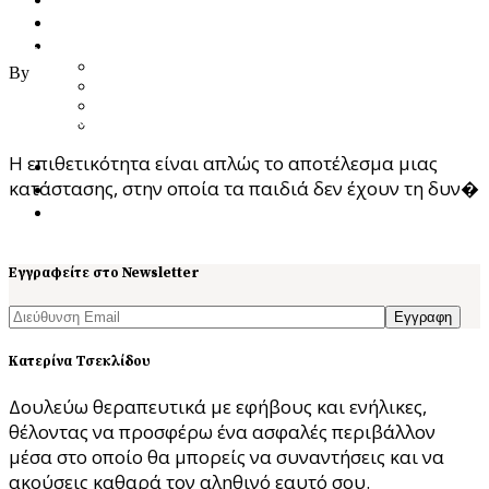
Ποια Είμαι
Υπηρεσίες
27/06/2021
Προσωποκεντρική Συμβουλευτική Ψυχοθεραπεία
By
ast
Focusing – Διαδικασία Εστίασης
Theta Healing
Το παιδί μου είναι επιθετικό. Τι να κάνω;
Ενεργειακή Ψυχολογία & Θεραπευτική
Μεταμόρφωση
Η επιθετικότητα είναι απλώς το αποτέλεσμα μιας
Blog
κατάστασης, στην οποία τα παιδιά δεν έχουν τη δυν�
Κατάστημα
Επικοινωνία
Read More
Εγγραφείτε στο Newsletter
Εγγραφη
Κατερίνα Τσεκλίδου
Δουλεύω θεραπευτικά με εφήβους και ενήλικες,
θέλοντας να προσφέρω ένα ασφαλές περιβάλλον
μέσα στο οποίο θα μπορείς να συναντήσεις και να
ακούσεις καθαρά τον αληθινό εαυτό σου.