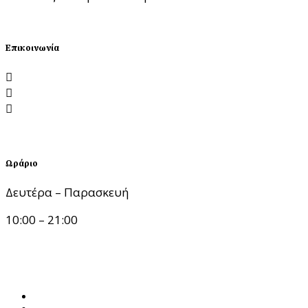
ΘΕΛΩ ΣΥΝΕΔΡΙΑ
Επικοινωνία
Λεωφόρος Νίκης 1, 54624 Θεσσαλονίκη
katerinatseklidou@gmail.com
6988.199.199
Ωράριο
Δευτέρα – Παρασκευή
10:00 – 21:00
Up
Αρχική