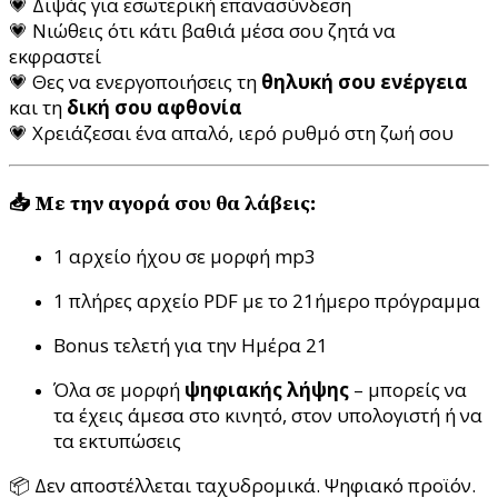
💗 Διψάς για εσωτερική επανασύνδεση
💗 Νιώθεις ότι κάτι βαθιά μέσα σου ζητά να
εκφραστεί
💗 Θες να ενεργοποιήσεις τη
θηλυκή σου ενέργεια
και τη
δική σου αφθονία
💗 Χρειάζεσαι ένα απαλό, ιερό ρυθμό στη ζωή σου
📥 Με την αγορά σου θα λάβεις:
1 αρχείο ήχου σε μορφή mp3
1 πλήρες αρχείο PDF με το 21ήμερο πρόγραμμα
Bonus τελετή για την Ημέρα 21
Όλα σε μορφή
ψηφιακής λήψης
– μπορείς να
τα έχεις άμεσα στο κινητό, στον υπολογιστή ή να
τα εκτυπώσεις
📦 Δεν αποστέλλεται ταχυδρομικά. Ψηφιακό προϊόν.