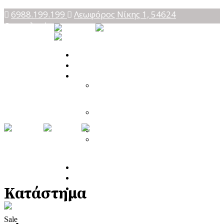
6988.199.199
Λεωφόρος Νίκης 1, 54624
Θεσσαλονίκη
Αρχική
Ποια Είμαι
Υπηρεσίες
Προσωποκεντρική
Συμβουλευτική
Ψυχοθεραπεία
Focusing – Διαδικασία
Εστίασης
Theta Healing
Ενεργειακή Ψυχολογία
& Θεραπευτική
Μεταμόρφωση
Blog
Κατάστημα
Επικοινωνία
Κατάστημα
Sale
Αρχική