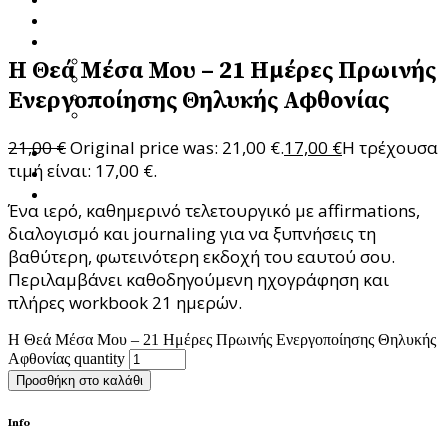
Ποια Είμαι
Υπηρεσίες
Προσωποκεντρική Συμβουλευτική Ψυχοθεραπεία
Η Θεά Μέσα Μου – 21 Ημέρες Πρωινής
Focusing – Διαδικασία Εστίασης
Ενεργοποίησης Θηλυκής Αφθονίας
Theta Healing
Ενεργειακή Ψυχολογία & Θεραπευτική
Μεταμόρφωση
21,00
€
Original price was: 21,00 €.
17,00
€
Η τρέχουσα
Blog
τιμή είναι: 17,00 €.
Κατάστημα
Επικοινωνία
Ένα ιερό, καθημερινό τελετουργικό με affirmations,
διαλογισμό και journaling για να ξυπνήσεις τη
βαθύτερη, φωτεινότερη εκδοχή του εαυτού σου.
Περιλαμβάνει καθοδηγούμενη ηχογράφηση και
πλήρες workbook 21 ημερών.
Η Θεά Μέσα Μου – 21 Ημέρες Πρωινής Ενεργοποίησης Θηλυκής
Αφθονίας quantity
Προσθήκη στο καλάθι
Info