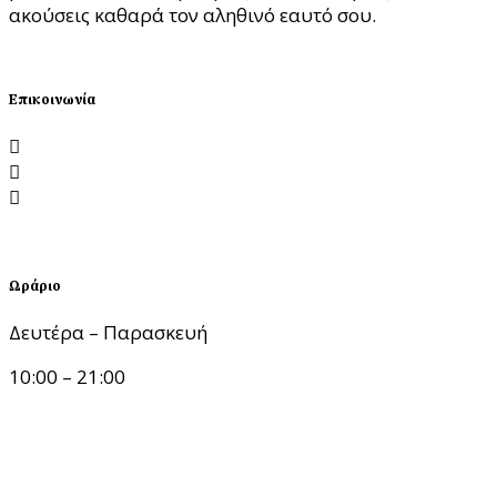
ακούσεις καθαρά τον αληθινό εαυτό σου.
ΘΕΛΩ ΣΥΝΕΔΡΙΑ
Επικοινωνία
Λεωφόρος Νίκης 1, 54624 Θεσσαλονίκη
katerinatseklidou@gmail.com
6988.199.199
Ωράριο
Δευτέρα – Παρασκευή
10:00 – 21:00
Up