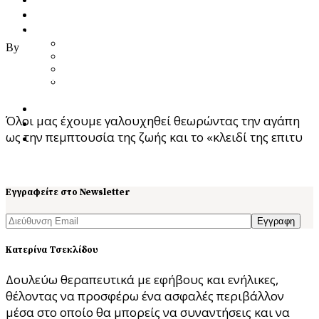
Ποια Είμαι
Υπηρεσίες
27/06/2021
Προσωποκεντρική Συμβουλευτική Ψυχοθεραπεία
By
ast
Focusing – Διαδικασία Εστίασης
Theta Healing
Όταν η ανάγκη να με αγαπούν είναι πιο σημαντική από
Ενεργειακή Ψυχολογία & Θεραπευτική
το να αγαπώ τον εαυτό μου.
Μεταμόρφωση
Blog
Όλοι μας έχουμε γαλουχηθεί θεωρώντας την αγάπη
Κατάστημα
ως την πεμπτουσία της ζωής και το «κλειδί της επιτυ
Επικοινωνία
Read More
Εγγραφείτε στο Newsletter
Εγγραφη
Κατερίνα Τσεκλίδου
Δουλεύω θεραπευτικά με εφήβους και ενήλικες,
θέλοντας να προσφέρω ένα ασφαλές περιβάλλον
μέσα στο οποίο θα μπορείς να συναντήσεις και να