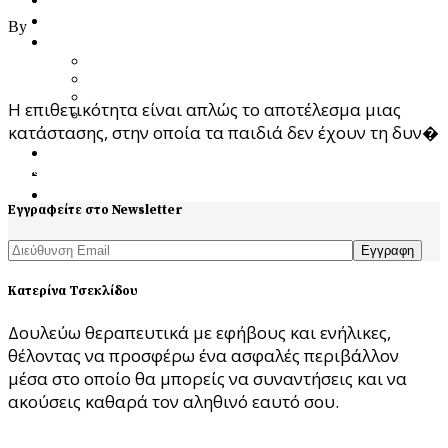
27/06/2021
Ποια Είμαι
By
ast
Υπηρεσίες
Προσωποκεντρική Συμβουλευτική Ψυχοθεραπεία
Το παιδί μου είναι επιθετικό. Τι να κάνω;
Focusing – Διαδικασία Εστίασης
Theta Healing
Η επιθετικότητα είναι απλώς το αποτέλεσμα μιας
Ενεργειακή Ψυχολογία & Θεραπευτική
κατάστασης, στην οποία τα παιδιά δεν έχουν τη δυν�
Μεταμόρφωση
Blog
Read More
Κατάστημα
Επικοινωνία
Εγγραφείτε στο Newsletter
Εγγραφη
Κατερίνα Τσεκλίδου
Δουλεύω θεραπευτικά με εφήβους και ενήλικες,
θέλοντας να προσφέρω ένα ασφαλές περιβάλλον
μέσα στο οποίο θα μπορείς να συναντήσεις και να
ακούσεις καθαρά τον αληθινό εαυτό σου.
ΘΕΛΩ ΣΥΝΕΔΡΙΑ