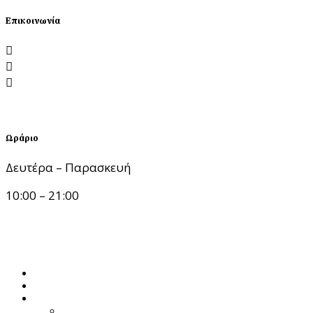
Επικοινωνία
Λεωφόρος Νίκης 1, 54624 Θεσσαλονίκη
katerinatseklidou@gmail.com
6988.199.199
Ωράριο
Δευτέρα – Παρασκευή
10:00 – 21:00
Up
Αρχική
Ποια Είμαι
Υπηρεσίες
Προσωποκεντρική Συμβουλευτική Ψυχοθεραπεία