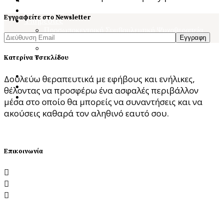
Ποια Είμαι
Εγγραφείτε στο Newsletter
Υπηρεσίες
Προσωποκεντρική Συμβουλευτική Ψυχοθεραπεία
Εγγραφη
Focusing – Διαδικασία Εστίασης
Theta Healing
Ενεργειακή Ψυχολογία & Θεραπευτική
Κατερίνα Τσεκλίδου
Μεταμόρφωση
Blog
Δουλεύω θεραπευτικά με εφήβους και ενήλικες,
Κατάστημα
θέλοντας να προσφέρω ένα ασφαλές περιβάλλον
Επικοινωνία
μέσα στο οποίο θα μπορείς να συναντήσεις και να
ακούσεις καθαρά τον αληθινό εαυτό σου.
ΘΕΛΩ ΣΥΝΕΔΡΙΑ
Επικοινωνία
Λεωφόρος Νίκης 1, 54624 Θεσσαλονίκη
katerinatseklidou@gmail.com
6988.199.199