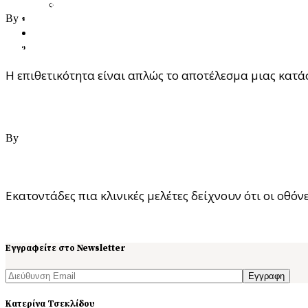
Ενεργειακή Ψυχολογία & Θεραπευτική Μεταμόρφωση
27/06/2021
Blog
By
ast
Κατάστημα
Το παιδί μου είναι επιθετικό. Τι να κάνω;
Επικοινωνία
Η επιθετικότητα είναι απλώς το αποτέλεσμα μιας κατά
Read More
27/06/2021
By
ast
Ψηφιακή Ηρωίνη. Πώς οι οθόνες μεταμορφώνουν τα παιδι
Εκατοντάδες πια κλινικές μελέτες δείχνουν ότι οι οθόν
Read More
Εγγραφείτε στο Newsletter
Εγγραφη
Κατερίνα Τσεκλίδου