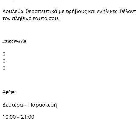
Δουλεύω θεραπευτικά με εφήβους και ενήλικες, θέλον
τον αληθινό εαυτό σου.
ΘΕΛΩ ΣΥΝΕΔΡΙΑ
Επικοινωνία
Λεωφόρος Νίκης 1, 54624 Θεσσαλονίκη
katerinatseklidou@gmail.com
6988.199.199
Ωράριο
Δευτέρα – Παρασκευή
10:00 – 21:00